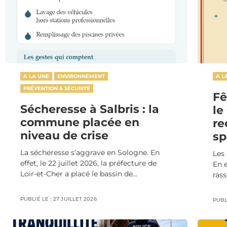
A LA UNE
ENVIRONNEMENT
A L
PRÉVENTION & SÉCURITÉ
Fê
Sécheresse à Salbris : la
le
commune placée en
re
niveau de crise
sp
La sécheresse s’aggrave en Sologne. En
Les 
effet, le 22 juillet 2026, la préfecture de
En e
Loir-et-Cher a placé le bassin de...
ras
PUBLIÉ LE :
27 JUILLET 2026
PUBLI