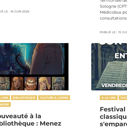
Territoriale 
Sologne (CPT
É LE :
16 JUIN 2026
Médicobus po
consultations 
PUBLIÉ LE :
15 JU
A UNE
BIBLIOTHÈQUE
CULTURE & LOISIRS
A LA UNE
CUL
NESSE
Festival
uveauté à la
classiqu
bliothèque : Menez
s'empare