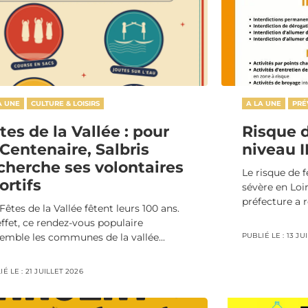
A UNE
CULTURE & LOISIRS
A LA UNE
PRÉ
tes de la Vallée : pour
Risque d
 Centenaire, Salbris
niveau 
cherche ses volontaires
Le risque de f
ortifs
sévère en Loir
préfecture a re
Fêtes de la Vallée fêtent leurs 100 ans.
ffet, ce rendez-vous populaire
semble les communes de la vallée...
PUBLIÉ LE :
13 JU
É LE :
21 JUILLET 2026