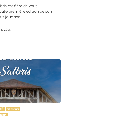
lbris est fière de vous
toute première édition de son
ris joue son...
RIL 2026
TÉ
SENIORS
RITÉ