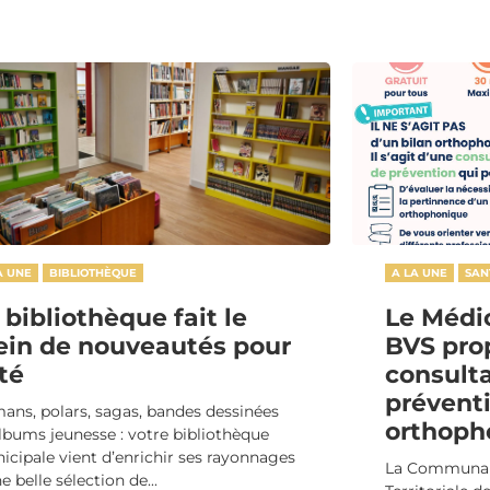
A UNE
BIBLIOTHÈQUE
A LA UNE
SAN
 bibliothèque fait le
Le Médi
ein de nouveautés pour
BVS pro
été
consult
prévent
ans, polars, sagas, bandes dessinées
orthoph
albums jeunesse : votre bibliothèque
icipale vient d’enrichir ses rayonnages
La Communaut
e belle sélection de...