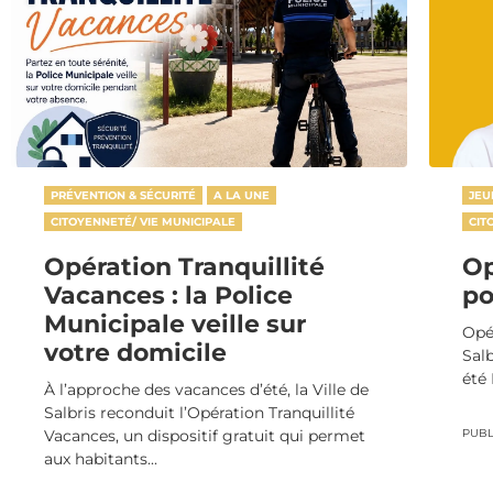
PRÉVENTION & SÉCURITÉ
A LA UNE
JEU
CITOYENNETÉ/ VIE MUNICIPALE
CIT
Opération Tranquillité
Op
Vacances : la Police
po
Municipale veille sur
Opér
votre domicile
Sal
été 
À l’approche des vacances d’été, la Ville de
Salbris reconduit l’Opération Tranquillité
Vacances, un dispositif gratuit qui permet
PUBLI
aux habitants...