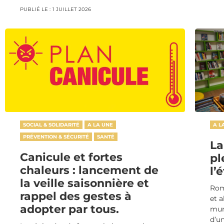
PUBLIÉ LE :
1 JUILLET 2026
SOCIAL & SOLIDARITÉ
A LA UNE
A L
PRÉVENTION & SÉCURITÉ
SANTÉ
La
Canicule et fortes
pl
chaleurs : lancement de
l’
la veille saisonnière et
Rom
rappel des gestes à
et 
adopter par tous.
mun
d’un