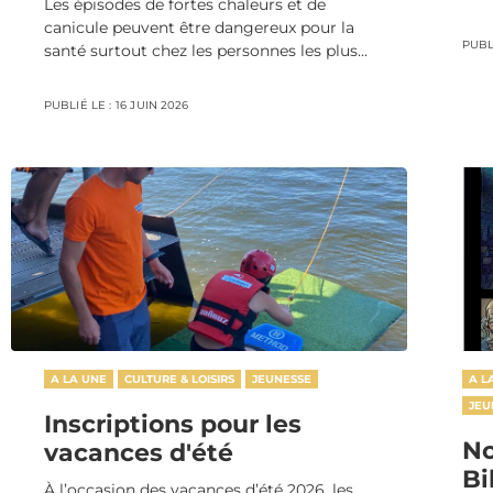
Les épisodes de fortes chaleurs et de
canicule peuvent être dangereux pour la
PUBLI
santé surtout chez les personnes les plus...
PUBLIÉ LE :
16 JUIN 2026
A LA UNE
CULTURE & LOISIRS
JEUNESSE
A L
JEU
Inscriptions pour les
No
vacances d'été
Bi
À l’occasion des vacances d’été 2026, les