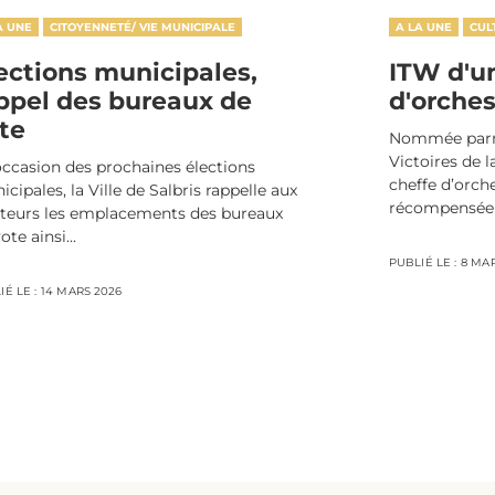
A UNE
CITOYENNETÉ/ VIE MUNICIPALE
A LA UNE
CUL
ections municipales,
ITW d'u
ppel des bureaux de
d'orches
te
Nommée parmi
Victoires de l
occasion des prochaines élections
cheffe d’orche
cipales, la Ville de Salbris rappelle aux
récompensée 
cteurs les emplacements des bureaux
ote ainsi...
PUBLIÉ LE :
8 MA
É LE :
14 MARS 2026