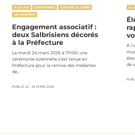
A LA UNE
CÉRÉMONIES
CULTURE & LOISIRS
A L
VIE SPORTIVE
Él
Engagement associatif :
ra
deux Salbrisiens décorés
vo
à la Préfecture
À l’
muni
Le mardi 24 mars 2026 à 17h00, une
éle
cérémonie solennelle s’est tenue en
de v
Préfecture pour la remise des médailles
de...
PUBLI
PUBLIÉ LE :
25 MARS 2026