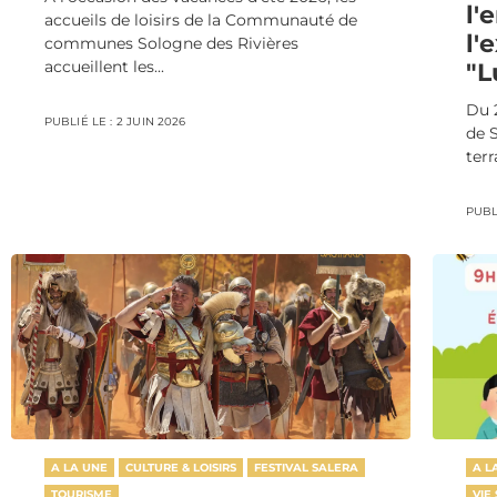
l'
accueils de loisirs de la Communauté de
l'
communes Sologne des Rivières
accueillent les...
"L
Du 
PUBLIÉ LE :
2 JUIN 2026
de S
terr
PUBLI
A LA UNE
CULTURE & LOISIRS
FESTIVAL SALERA
A L
TOURISME
VIE