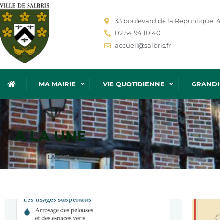
33 boulevard de la République, 4
02 54 94 10 40
accueil@salbris.fr
MA MAIRIE
VIE QUOTIDIENNE
GRANDI
A LA UNE
Accueil
/
A LA UNE