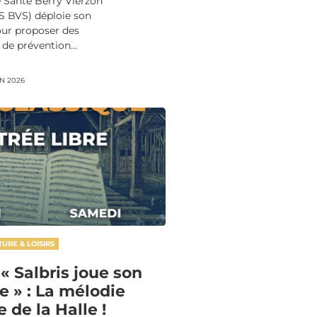
de Santé Berry Vierzon
S BVS) déploie son
ur proposer des
de prévention...
IN 2026
TURE & LOISIRS
 « Salbris joue son
e » : La mélodie
 de la Halle !