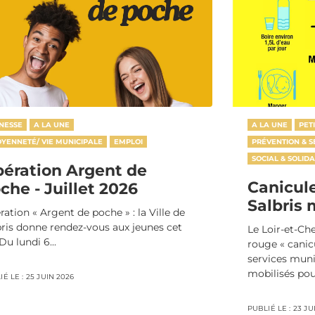
NESSE
A LA UNE
A LA UNE
PET
OYENNETÉ/ VIE MUNICIPALE
EMPLOI
PRÉVENTION & S
SOCIAL & SOLIDA
ération Argent de
Canicule 
che - Juillet 2026
Salbris 
ation « Argent de poche » : la Ville de
bris donne rendez-vous aux jeunes cet
Le Loir-et-Che
Du lundi 6...
rouge « canicu
services mun
mobilisés pour
É LE :
25 JUIN 2026
PUBLIÉ LE :
23 JU