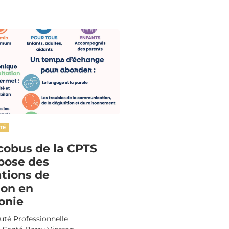
TÉ
cobus de la CPTS
pose des
ations de
ion en
onie
é Professionnelle