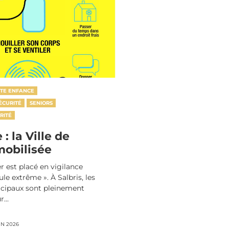
ITE ENFANCE
ÉCURITÉ
SENIORS
RITÉ
: la Ville de
mobilisée
r est placé en vigilance
le extrême ». À Salbris, les
icipaux sont pleinement
...
IN 2026