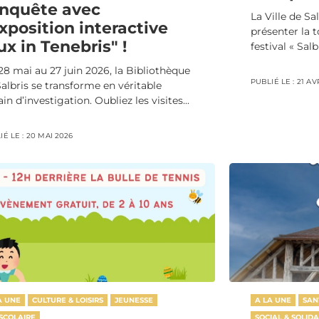
enquête avec
La Ville de Sa
exposition interactive
présenter la 
ux in Tenebris" !
festival « Salb
28 mai au 27 juin 2026, la Bibliothèque
PUBLIÉ LE :
21 AV
albris se transforme en véritable
ain d’investigation. Oubliez les visites...
É LE :
20 MAI 2026
A UNE
CULTURE & LOISIRS
JEUNESSE
A LA UNE
SAN
 SCOLAIRE
SOCIAL & SOLIDA