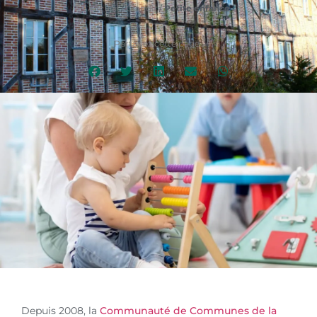
Accueil
/
Grandir
/
Petite enfance
Partagez cette page :
Depuis 2008, la
Communauté de Communes de la