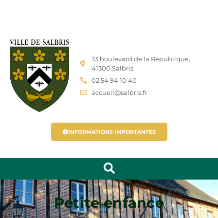
33 boulevard de la République,
41300 Salbris
02 54 94 10 40
accueil@salbris.fr
INFORMATIONS IMPORTANTES
Petite enfance