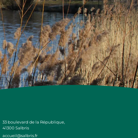
33 boulevard de la République,
41300 Salbris
accueil@salbris.fr