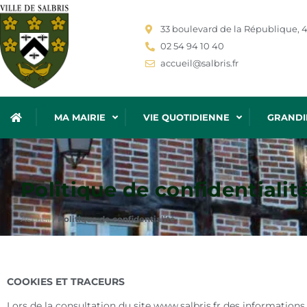
33 boulevard de la République, 4
02 54 94 10 40
accueil@salbris.fr
MA MAIRIE
VIE QUOTIDIENNE
GRANDI
Politique de confidentialit
Accueil
/
Politique de confidentialité
COOKIES ET TRACEURS
Lors de la consultation du site www.salbris.fr des informations 