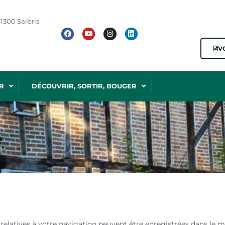
1300 Salbris
V
R
DÉCOUVRIR, SORTIR, BOUGER
é
relatives à votre navigation peuvent être enregistrées dans le mat