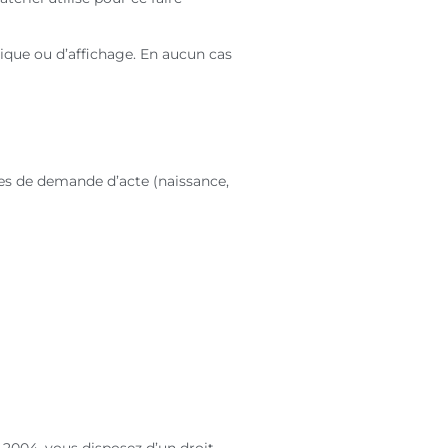
stique ou d’affichage. En aucun cas
res de demande d’acte (naissance,
t 2004, vous disposez d’un droit