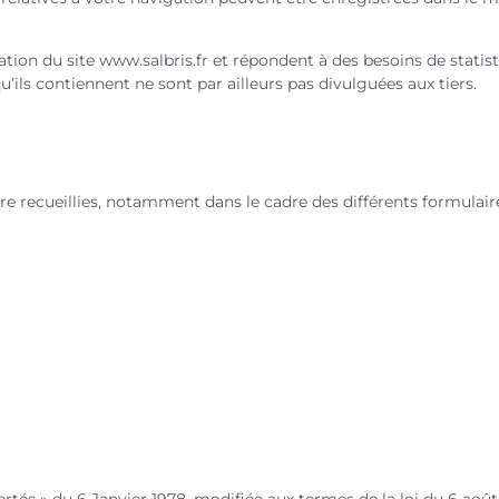
isation du site www.salbris.fr et répondent à des besoins de stati
 qu’ils contiennent ne sont par ailleurs pas divulguées aux tiers.
re recueillies, notamment dans le cadre des différents formulai
ertés » du 6 Janvier 1978, modifiée aux termes de la loi du 6 aoû