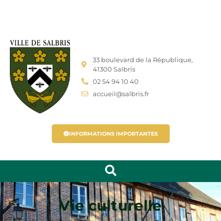
33 boulevard de la République,
41300 Salbris
02 54 94 10 40
accueil@salbris.fr
INFORMATIONS IMPORTANTES
Vie culturelle