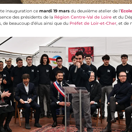
te inauguration ce
mardi 19 mars
du deuxième atelier de l’
Ecol
ésence des présidents de la
Région Centre-Val de Loire
et du Dé
, de beaucoup d’élus ainsi que du
Préfet de Loir-et-Cher
, et de