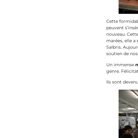
Cette formidabl
peuvent s’insér
nouveau. Cette
marées, elle a
Salbris. Aujour
soutien de nos 
Un immense
m
genre. Félicita
Ils sont deven