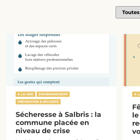
A LA UNE
ENVIRONNEMENT
A 
PRÉVENTION & SÉCURITÉ
Fê
Sécheresse à Salbris : la
le
commune placée en
re
niveau de crise
vo