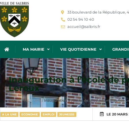
33 boulevard de la République, 4
02 54 94 10 40
accueil@salbris.fr
MA MAIRIE
VIE QUOTIDIENNE
GRANDI
Inauguration à l’école de 
Leroux
Accueil
/
A LA UNE
/
Inauguration à l’école de production Maurice L
LE
20 MARS 
A LA UNE
ECONOMIE
EMPLOI
JEUNESSE