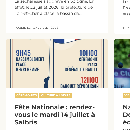
La sécheresse s’aggrave en Sologne. En
Les
effet, le 22 juillet 2026, la préfecture de
En 
Loir-et-Cher a placé le bassin de...
ras
PUBLIÉ LE :
27 JUILLET 2026
PUBL
CÉRÉMONIES
CULTURE & LOISIRS
VIE
Fête Nationale : rendez-
N
vous le mardi 14 juillet à
Do
Salbris
éd
s