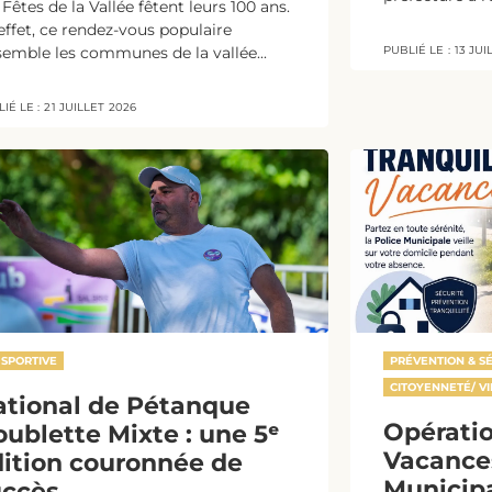
 Fêtes de la Vallée fêtent leurs 100 ans.
effet, ce rendez-vous populaire
semble les communes de la vallée...
PUBLIÉ LE :
13 JUI
IÉ LE :
21 JUILLET 2026
 SPORTIVE
PRÉVENTION & S
CITOYENNETÉ/ VI
ational de Pétanque
Opératio
ublette Mixte : une 5ᵉ
Vacances
ition couronnée de
Municipa
uccès