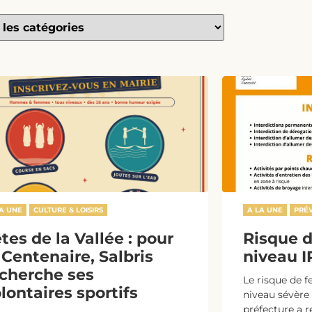
LA UNE
CULTURE & LOISIRS
A LA UNE
PRÉV
tes de la Vallée : pour
Risque d
 Centenaire, Salbris
niveau I
cherche ses
Le risque de f
lontaires sportifs
niveau sévère e
préfecture a re