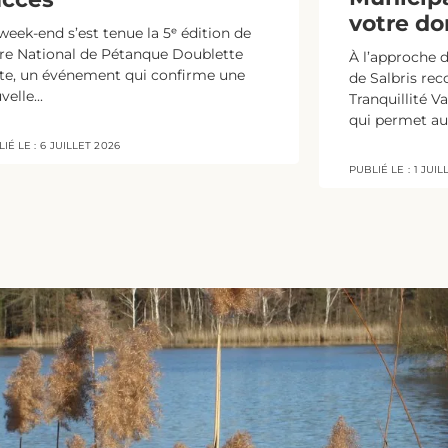
votre do
week-end s’est tenue la 5ᵉ édition de
re National de Pétanque Doublette
À l’approche d
te, un événement qui confirme une
de Salbris rec
velle...
Tranquillité V
qui permet aux
IÉ LE :
6 JUILLET 2026
PUBLIÉ LE :
1 JUIL