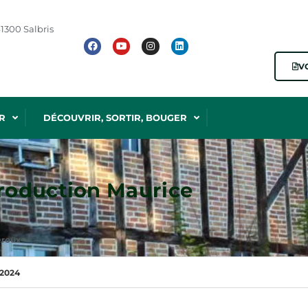
1300 Salbris
V
R
DÉCOUVRIR, SORTIR, BOUGER
production Maurice
eroux
2024