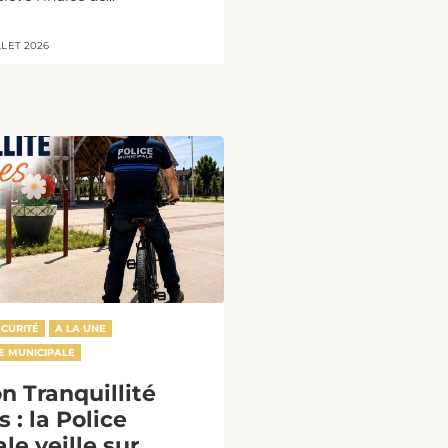
LLET 2026
ÉCURITÉ
A LA UNE
E MUNICIPALE
n Tranquillité
 : la Police
le veille sur