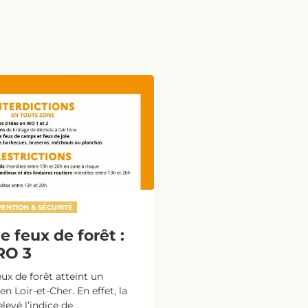
ENTION & SÉCURITÉ
e feux de forêt :
RO 3
eux de forêt atteint un
n Loir-et-Cher. En effet, la
levé l’indice de...