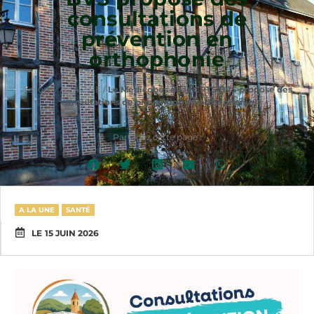
consultations de
prévention en
orthophonie
Accueil
/
A LA UNE
/
Le Médicobus de la CPTS BVS propose des
consultations de prévention en orthophonie
Partagez cette page :
A LA UNE
SANTÉ
LE
15 JUIN 2026