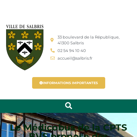
33 boulevard de la République,
41300 Salbris
02 54 94 10 40
accueil@salbris.fr
INFORMATIONS IMPORTANTES
Le Médicobus de la CPTS
BVS propose des