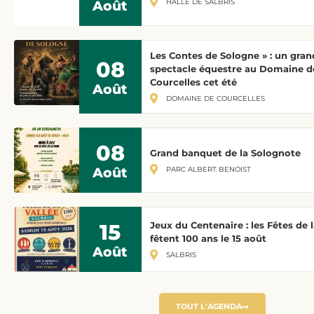
HALLE DE SALBRIS
Août
Les Contes de Sologne » : un gran
08
spectacle équestre au Domaine d
Courcelles cet été
Août
DOMAINE DE COURCELLES
08
Grand banquet de la Solognote
PARC ALBERT BENOIST
Août
15
Jeux du Centenaire : les Fêtes de l
fêtent 100 ans le 15 août
Août
SALBRIS
TOUT L'AGENDA