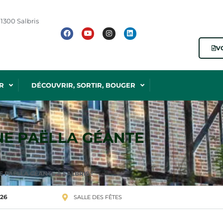
1300 Salbris
V
R
DÉCOUVRIR, SORTIR, BOUGER
NE PAËLLA GÉANTE
 PAËLLA GÉANTE À SALBRIS !
026
SALLE DES FÊTES