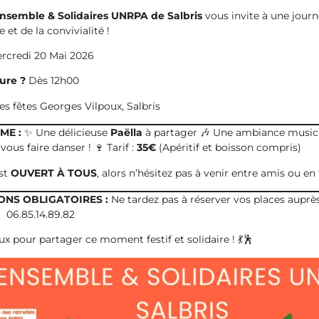
nsemble & Solidaires UNRPA de Salbris
vous invite à une journ
et de la convivialité !
rcredi 20 Mai 2026
ure ?
Dès 12h00
es fêtes Georges Vilpoux, Salbris
ME :
✨ Une délicieuse
Paëlla
à partager 🎶 Une ambiance music
ous faire danser ! 🍷 Tarif :
35€
(Apéritif et boisson compris)
st
OUVERT À TOUS
, alors n’hésitez pas à venir entre amis ou en 
ONS OBLIGATOIRES :
Ne tardez pas à réserver vos places auprès 
📱 06.85.14.89.82
 pour partager ce moment festif et solidaire ! 💃🕺