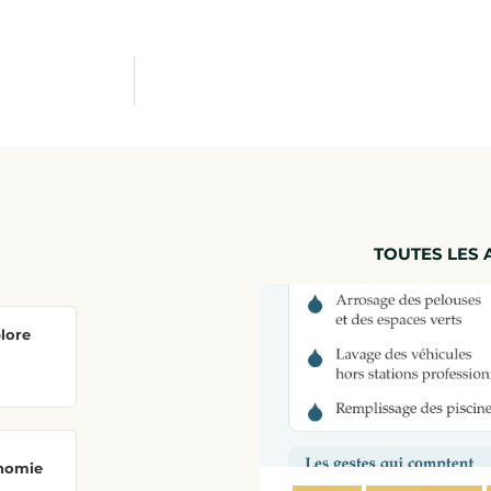
TOUTES LES 
plore
onomie