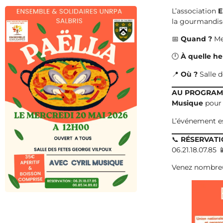
L’association
E
la gourmandise 
📅
Quand ?
Me
🕛
À quelle he
📍
Où ?
Salle d
AU PROGRAM
Musique
pour v
L’événement e
📞
RÉSERVATI
06.21.18.07.85 
Venez nombreux