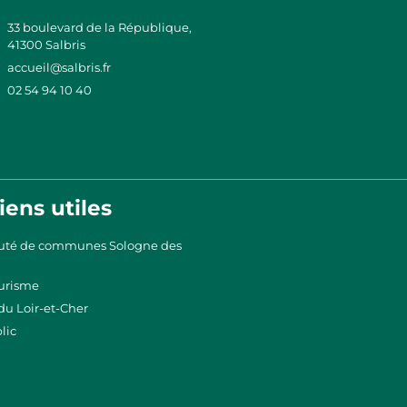
33 boulevard de la République,
41300 Salbris
accueil@salbris.fr
02 54 94 10 40
iens utiles
é de communes Sologne des
urisme
du Loir-et-Cher
lic