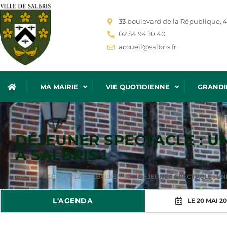
33 boulevard de la République, 4
02 54 94 10 40
accueil@salbris.fr
MA MAIRIE
VIE QUOTIDIENNE
GRANDI
DÉJEUNER SPECTACLE : U
À SALBRIS !
Accueil
/
AGENDA "LA SALBRISIENNE"
/
DÉJEUNER SPECTACLE : UNE
L'AGENDA
LE 20 MAI 2