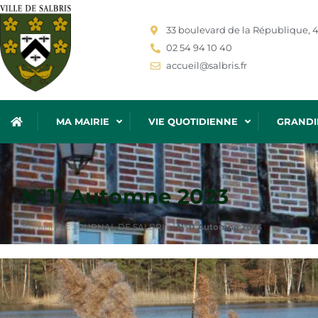
33 boulevard de la République, 4
02 54 94 10 40
accueil@salbris.fr
MA MAIRIE
VIE QUOTIDIENNE
GRANDI
N°11 Automne 2023
Accueil
/
LE JOURNAL DE SALBRIS
/
N°11 Automne 2023