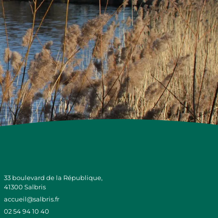
33 boulevard de la République,
41300 Salbris
accueil@salbris.fr
02 54 94 10 40