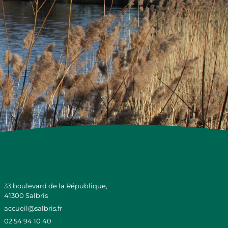
33 boulevard de la République,
41300 Salbris
accueil@salbris.fr
02 54 94 10 40