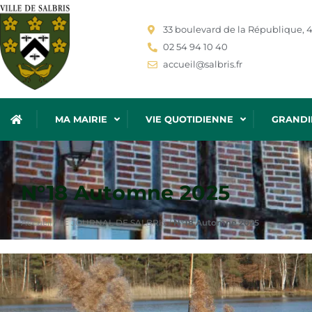
33 boulevard de la République, 4
02 54 94 10 40
accueil@salbris.fr
MA MAIRIE
VIE QUOTIDIENNE
GRANDI
N°18 Automne 2025
Accueil
/
LE JOURNAL DE SALBRIS
/
N°18 Automne 2025