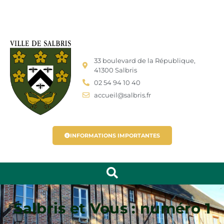
33 boulevard de la République,
41300 Salbris
02 54 94 10 40
accueil@salbris.fr
INFORMATIONS IMPORTANTES
Salbris et Vous : numéro 1