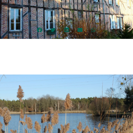
Accueil
/
VIDÉOS
/
Salbris et Vous : numéro 1
Partagez cette page :