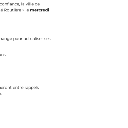
onfiance, la ville de
é Routière » le
mercredi
change pour actualiser ses
ons.
neront entre rappels
.