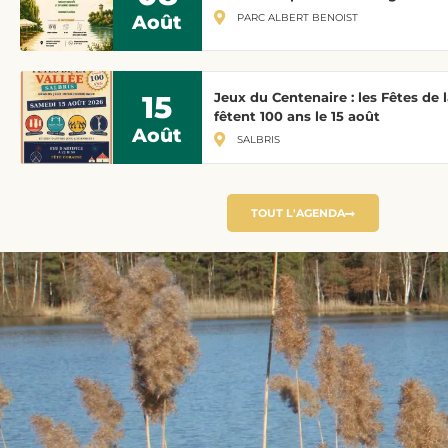
PARC ALBERT BENOIST
Août
15
Jeux du Centenaire : les Fêtes de l
fêtent 100 ans le 15 août
Août
SALBRIS
TOUT L'AGENDA