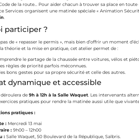
Code de la route… Pour aider chacun à trouver sa place en toute c
nce Services organisent une matinée spéciale « Animation Sécurit
in
.
 participer ?
st pas de « repasser le permis », mais bien d’offrir un moment d’é
 la théorie et la mise en pratique, cet atelier permet de :
mprendre le partage de la chaussée entre voitures, vélos et piét
 les règles de priorité parfois méconnues.
es bons gestes pour sa propre sécurité et celle des autres.
at dynamique et accessible
 déroulera de
9h à 12h à la Salle Waquet
. Les intervenants alter
exercices pratiques pour rendre la matinée aussi utile que vivante
ions pratiques :
e :
Mercredi 13 mai
aire :
9h00 – 12h00
u :
Salle Waquet, 50 Boulevard de la République, Salbris.