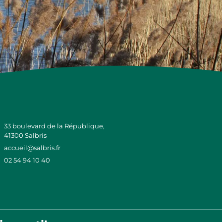
33 boulevard de la République,
41300 Salbris
accueil@salbris.fr
02 54 94 10 40