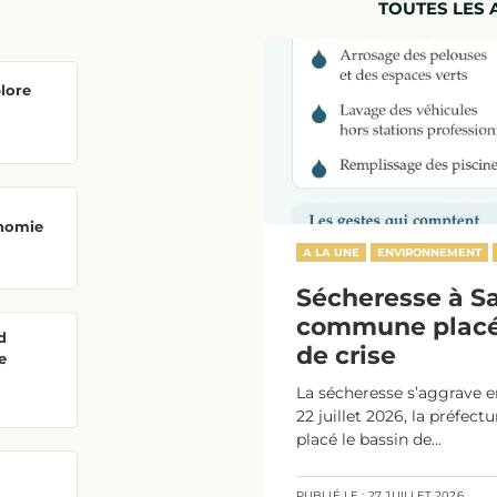
TOUTES LES 
plore
onomie
A LA UNE
ENVIRONNEMENT
Sécheresse à Sal
commune placé
d
de crise
e
La sécheresse s’aggrave en
22 juillet 2026, la préfect
placé le bassin de...
PUBLIÉ LE :
27 JUILLET 2026