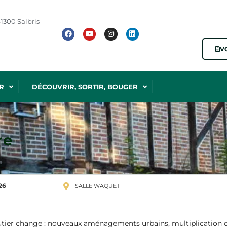
1300 Salbris
V
R
DÉCOUVRIR, SORTIR, BOUGER
re
e
26
SALLE WAQUET
tier change : nouveaux aménagements urbains, multiplication des