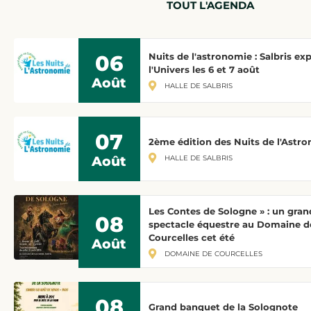
TOUT L'AGENDA
06
Nuits de l'astronomie : Salbris ex
l'Univers les 6 et 7 août
Août
HALLE DE SALBRIS
07
2ème édition des Nuits de l'Astr
HALLE DE SALBRIS
Août
Les Contes de Sologne » : un gran
08
spectacle équestre au Domaine d
Courcelles cet été
Août
DOMAINE DE COURCELLES
08
Grand banquet de la Solognote