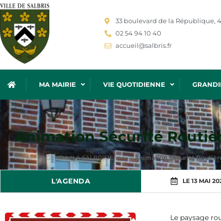
33 boulevard de la République, 4
02 54 94 10 40
accueil@salbris.fr
MA MAIRIE
VIE QUOTIDIENNE
GRANDI
Animation Sécurité Routiè
Accueil
/
AGENDA "LA SALBRISIENNE"
/
Animation Sécurité Routièr
L'AGENDA
LE 13 MAI 20
Le paysage rou