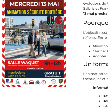
évolutions du 
Salbris et Fra
13 mai procha
Pourquoi
L’objectif n’e
réflexes. Entre
Mieux co
Clarifier
Adopter l
Un form
L’animation se
théoriques et 
Informat
Dat
Hor
Lie